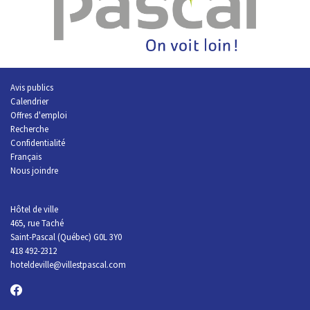
Avis publics
Calendrier
Offres d'emploi
R
echerche
Confidentialité
Français
Nous joindre
Hôtel de ville
465, rue Taché
Saint-Pascal (Québec) G0L 3Y0
418 492-2312
hoteldeville@villestpascal.com