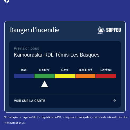
Danger d’incendie
Prévision pour:
Kamouraska-RDL-Témis-Les Basques
Bas
Modéré
Élevé
Très Élevé
Extrême
VOIR SUR LA CARTE
Numérique.ca
:
agence SEO
,
intégration de l'IA
,
site pour municipalité
,
création de site web pas cher
,
infolettre
et plus!