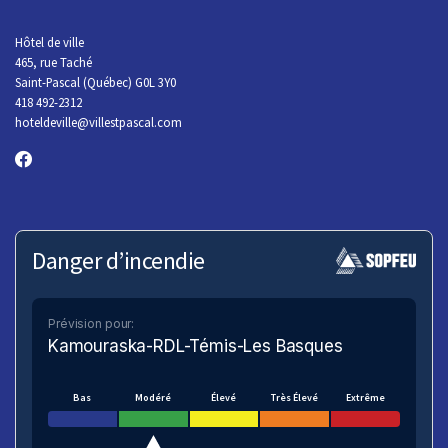
Hôtel de ville
465, rue Taché
Saint-Pascal (Québec) G0L 3Y0
418 492-2312
hoteldeville@villestpascal.com
Danger d’incendie
Prévision pour:
Kamouraska-RDL-Témis-Les Basques
Bas
Modéré
Élevé
Très Élevé
Extrême