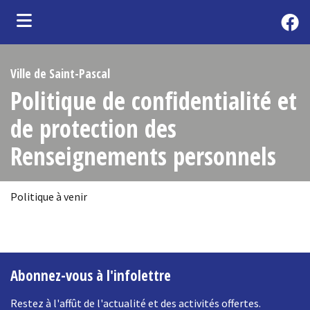
ubmenu (Citoyens )
Ville de Saint-Pascal
ubmenu (Vie municipale )
Politique de confidentialité et
ubmenu (Entreprises )
de protection des
ubmenu (Tourisme )
Renseignements personnels
ubmenu (S'établir )
bmenu (Loisirs et Culture )
Politique à venir
ubmenu (Services )
-
Abonnez-vous à l'infolettre
Restez à l'affût de l'actualité et des activités offertes.