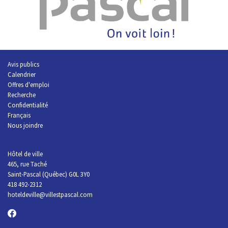
Avis publics
Calendrier
Offres d'emploi
R
echerche
Confidentialité
Français
Nous joindre
Hôtel de ville
465, rue Taché
Saint-Pascal (Québec) G0L 3Y0
418 492-2312
hoteldeville@villestpascal.com