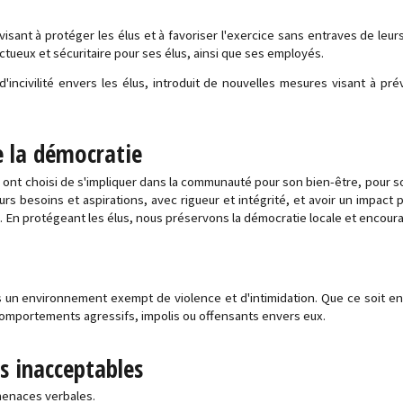
ant à protéger les élus et à favoriser l'exercice sans entraves de leurs 
ueux et sécuritaire pour ses élus, ainsi que ses employés.
incivilité envers les élus, introduit de nouvelles mesures visant à pr
e la démocratie
 ont choisi de s'impliquer dans la communauté pour son bien-être, pour
rs besoins et aspirations, avec rigueur et intégrité, et avoir un impact p
é. En protégeant les élus, nous préservons la démocratie locale et encoura
ns un environnement exempt de violence et d'intimidation. Que ce soit en
comportements agressifs, impolis ou offensants envers eux.
s inacceptables
menaces verbales.