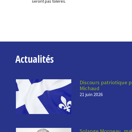
seront pas tolérés.
Actualités
Discours patriotique p
Michaud
21 juin 2026
Solange Morneau, mair