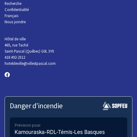
R
echerche
Confidentialité
Français
Nous joindre
Hôtel de ville
465, rue Taché
Saint-Pascal (Québec) G0L 3Y0
418 492-2312
hoteldeville@villestpascal.com
Danger d’incendie
Prévision pour:
Kamouraska-RDL-Témis-Les Basques