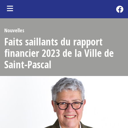
ubmenu (Citoyens )
Nouvelles
ubmenu (Vie municipale )
Faits saillants du rapport
ubmenu (Entreprises )
financier 2023 de la Ville de
ubmenu (Tourisme )
Saint-Pascal
ubmenu (S'établir )
bmenu (Loisirs et Culture )
ubmenu (Services )