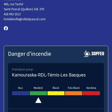
465, rue Taché
Saint-Pascal (Québec) G0L 3Y0
418 492-2312
hoteldeville@villestpascal.com
Danger d’incendie
Prévision pour:
Kamouraska-RDL-Témis-Les Basques
Bas
Modéré
Élevé
Très Élevé
Extrême