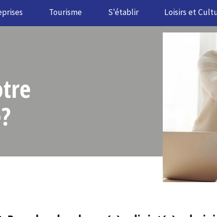
eprises
Tourisme
S'établir
Loisirs et Cult
otre
e?