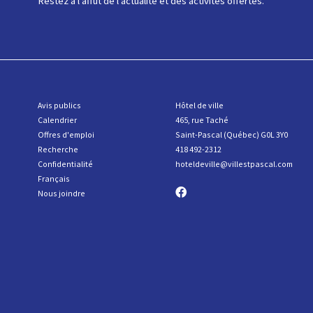
Restez à l'affût de l'actualité et des activités offertes.
Avis publics
Hôtel de ville
Calendrier
465, rue Taché
Offres d'emploi
Saint-Pascal (Québec) G0L 3Y0
R
echerche
418 492-2312
Confidentialité
hoteldeville@villestpascal.com
Français
Nous joindre