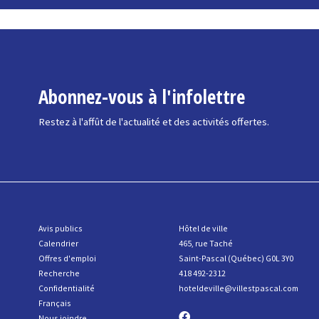
Abonnez-vous à l'infolettre
Restez à l'affût de l'actualité et des activités offertes.
Avis publics
Hôtel de ville
Calendrier
465, rue Taché
Offres d'emploi
Saint-Pascal (Québec) G0L 3Y0
R
echerche
418 492-2312
Confidentialité
hoteldeville@villestpascal.com
Français
Nous joindre