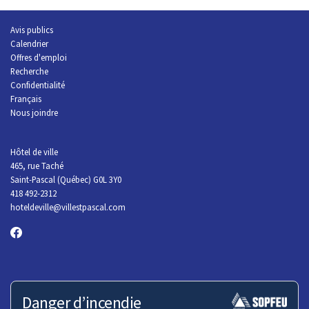
Avis publics
Calendrier
Offres d'emploi
R
echerche
Confidentialité
Français
Nous joindre
Hôtel de ville
465, rue Taché
Saint-Pascal (Québec) G0L 3Y0
418 492-2312
hoteldeville@villestpascal.com
Danger d’incendie