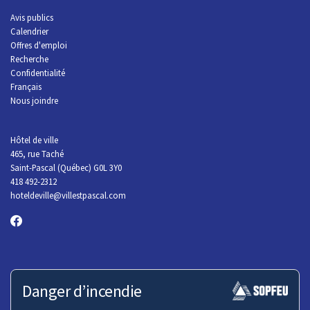
Avis publics
Calendrier
Offres d'emploi
R
echerche
Confidentialité
Français
Nous joindre
Hôtel de ville
465, rue Taché
Saint-Pascal (Québec) G0L 3Y0
418 492-2312
hoteldeville@villestpascal.com
Danger d’incendie