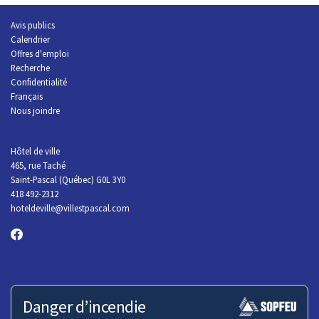
Avis publics
Calendrier
Offres d'emploi
R
echerche
Confidentialité
Français
Nous joindre
Hôtel de ville
465, rue Taché
Saint-Pascal (Québec) G0L 3Y0
418 492-2312
hoteldeville@villestpascal.com
Danger d’incendie